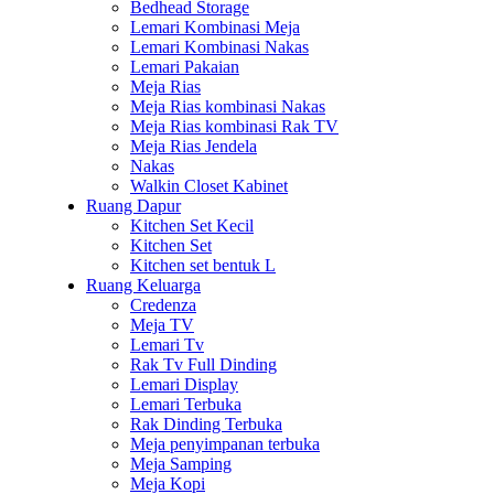
Bedhead Storage
Lemari Kombinasi Meja
Lemari Kombinasi Nakas
Lemari Pakaian
Meja Rias
Meja Rias kombinasi Nakas
Meja Rias kombinasi Rak TV
Meja Rias Jendela
Nakas
Walkin Closet Kabinet
Ruang Dapur
Kitchen Set Kecil
Kitchen Set
Kitchen set bentuk L
Ruang Keluarga
Credenza
Meja TV
Lemari Tv
Rak Tv Full Dinding
Lemari Display
Lemari Terbuka
Rak Dinding Terbuka
Meja penyimpanan terbuka
Meja Samping
Meja Kopi