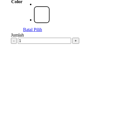
Color
Batal Pilih
Jumlah
-
+