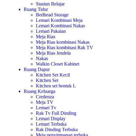
Stasiun Belajar
Ruang Tidur
Bedhead Storage
Lemari Kombinasi Meja
Lemari Kombinasi Nakas
Lemari Pakaian
Meja Rias
Meja Rias kombinasi Nakas
Meja Rias kombinasi Rak TV
Meja Rias Jendela
Nakas
Walkin Closet Kabinet
Ruang Dapur
Kitchen Set Kecil
Kitchen Set
Kitchen set bentuk L
Ruang Keluarga
Credenza
Meja TV
Lemari Tv
Rak Tv Full Dinding
Lemari Display
Lemari Terbuka
Rak Dinding Terbuka
Meja penyimpanan terbuka