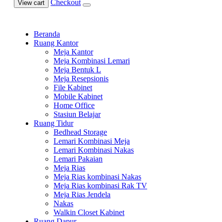
Checkout
View cart
Beranda
Ruang Kantor
Meja Kantor
Meja Kombinasi Lemari
Meja Bentuk L
Meja Resepsionis
File Kabinet
Mobile Kabinet
Home Office
Stasiun Belajar
Ruang Tidur
Bedhead Storage
Lemari Kombinasi Meja
Lemari Kombinasi Nakas
Lemari Pakaian
Meja Rias
Meja Rias kombinasi Nakas
Meja Rias kombinasi Rak TV
Meja Rias Jendela
Nakas
Walkin Closet Kabinet
Ruang Dapur