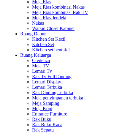
Meja Rias
Meja Rias kombinasi Nakas
Meja Rias kombinasi Rak TV
Meja Rias Jendela
Nakas
Walkin Closet Kabinet
Ruang Dapur
Kitchen Set Kecil
Kitchen Set
Kitchen set bentuk L
Ruang Keluarga
Credenza
Meja TV
Lemari Tv
Rak Tv Full Dinding
Lemari Display
Lemari Terbuka
Rak Dinding Terbuka
Meja penyimpanan terbuka
Meja Samping
Meja Kopi
Entrance Furniture
Rak Buku
Rak Buku Kaca
Rak Sepatu