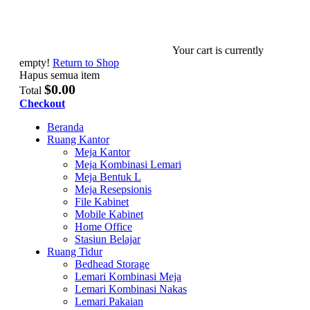
Your cart is currently
empty!
Return to Shop
Hapus semua item
$0.00
Total
Checkout
Beranda
Ruang Kantor
Meja Kantor
Meja Kombinasi Lemari
Meja Bentuk L
Meja Resepsionis
File Kabinet
Mobile Kabinet
Home Office
Stasiun Belajar
Ruang Tidur
Bedhead Storage
Lemari Kombinasi Meja
Lemari Kombinasi Nakas
Lemari Pakaian