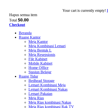
Your cart is currently empty!
Hapus semua item
$0.00
Total
Checkout
Beranda
Ruang Kantor
Meja Kantor
Meja Kombinasi Lemari
Meja Bentuk L
Meja Resepsionis
File Kabinet
Mobile Kabinet
Home Office
Stasiun Belajar
Ruang Tidur
Bedhead Storage
Lemari Kombinasi Meja
Lemari Kombinasi Nakas
Lemari Pakaian
Meja Rias
Meja Rias kombinasi Nakas
Meja Rias kombinasi Rak TV