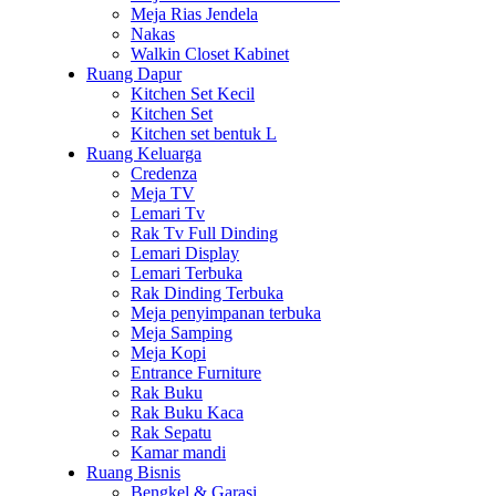
Meja Rias Jendela
Nakas
Walkin Closet Kabinet
Ruang Dapur
Kitchen Set Kecil
Kitchen Set
Kitchen set bentuk L
Ruang Keluarga
Credenza
Meja TV
Lemari Tv
Rak Tv Full Dinding
Lemari Display
Lemari Terbuka
Rak Dinding Terbuka
Meja penyimpanan terbuka
Meja Samping
Meja Kopi
Entrance Furniture
Rak Buku
Rak Buku Kaca
Rak Sepatu
Kamar mandi
Ruang Bisnis
Bengkel & Garasi