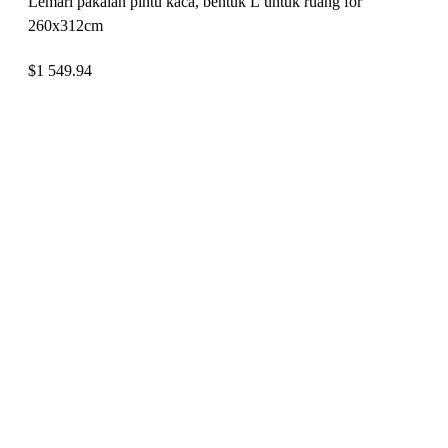
Lemari pakaian pintu kaca, bentuk L untuk ruang for
260x312cm
$
1 549.94