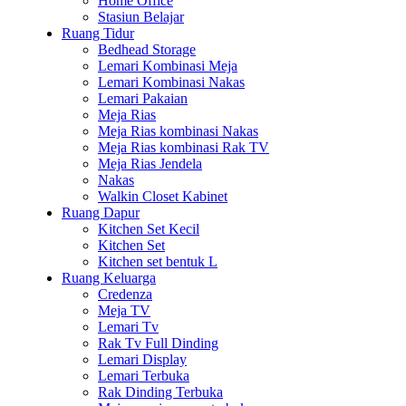
Home Office
Stasiun Belajar
Ruang Tidur
Bedhead Storage
Lemari Kombinasi Meja
Lemari Kombinasi Nakas
Lemari Pakaian
Meja Rias
Meja Rias kombinasi Nakas
Meja Rias kombinasi Rak TV
Meja Rias Jendela
Nakas
Walkin Closet Kabinet
Ruang Dapur
Kitchen Set Kecil
Kitchen Set
Kitchen set bentuk L
Ruang Keluarga
Credenza
Meja TV
Lemari Tv
Rak Tv Full Dinding
Lemari Display
Lemari Terbuka
Rak Dinding Terbuka