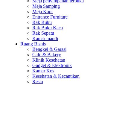
Meja penyimpanan terbuka
Meja Samping
Meja Kopi
Entrance Furniture
Rak Buku
Rak Buku Kaca
Rak Sepatu
Kamar mandi
Ruang Bisnis
Bengkel & Garasi
Cafe & Bakery
Klinik Kesehatan
Gadget & Elektronik
Kamar Kos
Kesehatan & Kecantikan
Resto