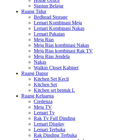
Home Office
Stasiun Belajar
Ruang Tidur
Bedhead Storage
Lemari Kombinasi Meja
Lemari Kombinasi Nakas
Lemari Pakaian
Meja Rias
Meja Rias kombinasi Nakas
Meja Rias kombinasi Rak TV
Meja Rias Jendela
Nakas
Walkin Closet Kabinet
Ruang Dapur
Kitchen Set Kecil
Kitchen Set
Kitchen set bentuk L
Ruang Keluarga
Credenza
Meja TV
Lemari Tv
Rak Tv Full Dinding
Lemari Display
Lemari Terbuka
Rak Dinding Terbuka