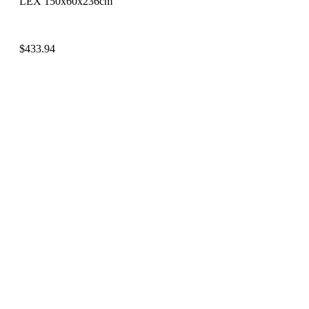
LEX 150x60x236cm
$
433.94