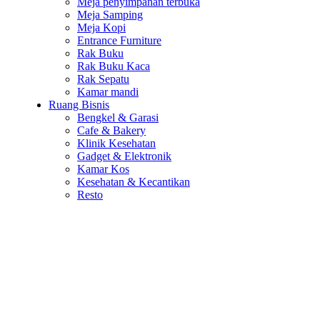
Meja penyimpanan terbuka
Meja Samping
Meja Kopi
Entrance Furniture
Rak Buku
Rak Buku Kaca
Rak Sepatu
Kamar mandi
Ruang Bisnis
Bengkel & Garasi
Cafe & Bakery
Klinik Kesehatan
Gadget & Elektronik
Kamar Kos
Kesehatan & Kecantikan
Resto