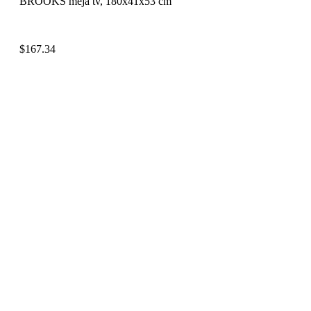
BROOKS meja tv, 180x41x53 cm
$
167.34