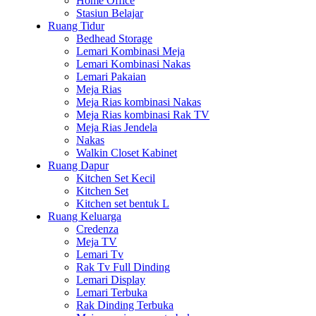
Home Office
Stasiun Belajar
Ruang Tidur
Bedhead Storage
Lemari Kombinasi Meja
Lemari Kombinasi Nakas
Lemari Pakaian
Meja Rias
Meja Rias kombinasi Nakas
Meja Rias kombinasi Rak TV
Meja Rias Jendela
Nakas
Walkin Closet Kabinet
Ruang Dapur
Kitchen Set Kecil
Kitchen Set
Kitchen set bentuk L
Ruang Keluarga
Credenza
Meja TV
Lemari Tv
Rak Tv Full Dinding
Lemari Display
Lemari Terbuka
Rak Dinding Terbuka