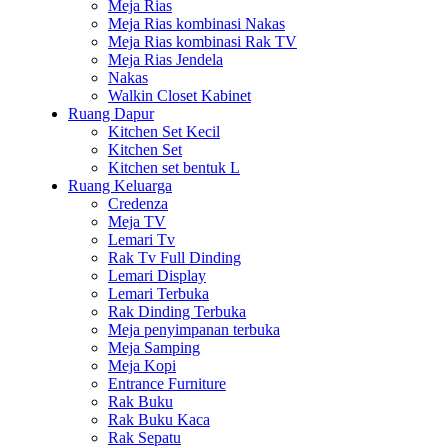
Meja Rias
Meja Rias kombinasi Nakas
Meja Rias kombinasi Rak TV
Meja Rias Jendela
Nakas
Walkin Closet Kabinet
Ruang Dapur
Kitchen Set Kecil
Kitchen Set
Kitchen set bentuk L
Ruang Keluarga
Credenza
Meja TV
Lemari Tv
Rak Tv Full Dinding
Lemari Display
Lemari Terbuka
Rak Dinding Terbuka
Meja penyimpanan terbuka
Meja Samping
Meja Kopi
Entrance Furniture
Rak Buku
Rak Buku Kaca
Rak Sepatu