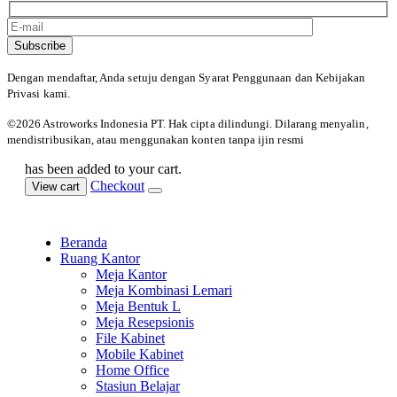
Subscribe
Dengan mendaftar, Anda setuju dengan Syarat Penggunaan
dan Kebijakan
Privasi kami.
©️2026 Astroworks Indonesia PT. Hak cipta
dilindungi. Dilarang menyalin,
mendistribusikan, atau menggunakan konten tanpa ijin resmi
has been added to your cart.
Checkout
View cart
Beranda
Ruang Kantor
Meja Kantor
Meja Kombinasi Lemari
Meja Bentuk L
Meja Resepsionis
File Kabinet
Mobile Kabinet
Home Office
Stasiun Belajar