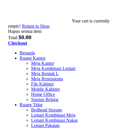
Your cart is currently
empty!
Return to Shop
Hapus semua item
$0.00
Total
Checkout
Beranda
Ruang Kantor
Meja Kantor
Meja Kombinasi Lemari
Meja Bentuk L
Meja Resepsionis
File Kabinet
Mobile Kabinet
Home Office
Stasiun Belajar
Ruang Tidur
Bedhead Storage
Lemari Kombinasi Meja
Lemari Kombinasi Nakas
Lemari Pakaian