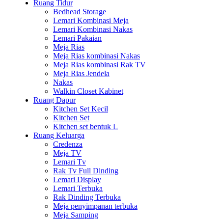
Ruang Tidur
Bedhead Storage
Lemari Kombinasi Meja
Lemari Kombinasi Nakas
Lemari Pakaian
Meja Rias
Meja Rias kombinasi Nakas
Meja Rias kombinasi Rak TV
Meja Rias Jendela
Nakas
Walkin Closet Kabinet
Ruang Dapur
Kitchen Set Kecil
Kitchen Set
Kitchen set bentuk L
Ruang Keluarga
Credenza
Meja TV
Lemari Tv
Rak Tv Full Dinding
Lemari Display
Lemari Terbuka
Rak Dinding Terbuka
Meja penyimpanan terbuka
Meja Samping