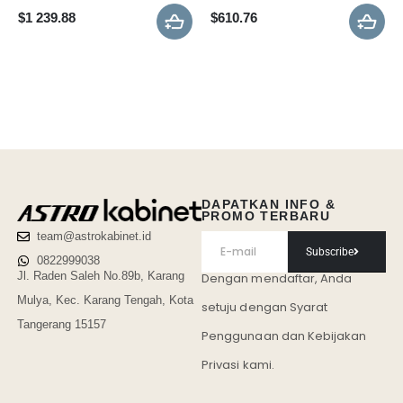
$
1 239.88
$
610.76
DAPATKAN INFO &
PROMO TERBARU
team@astrokabinet.id
Subscribe
0822999038
Jl. Raden Saleh No.89b, Karang
Dengan mendaftar, Anda
Mulya, Kec. Karang Tengah, Kota
setuju dengan Syarat
Tangerang 15157
Penggunaan
dan Kebijakan
Privasi kami.