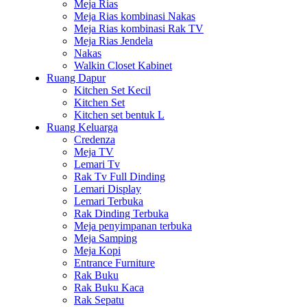
Meja Rias
Meja Rias kombinasi Nakas
Meja Rias kombinasi Rak TV
Meja Rias Jendela
Nakas
Walkin Closet Kabinet
Ruang Dapur
Kitchen Set Kecil
Kitchen Set
Kitchen set bentuk L
Ruang Keluarga
Credenza
Meja TV
Lemari Tv
Rak Tv Full Dinding
Lemari Display
Lemari Terbuka
Rak Dinding Terbuka
Meja penyimpanan terbuka
Meja Samping
Meja Kopi
Entrance Furniture
Rak Buku
Rak Buku Kaca
Rak Sepatu