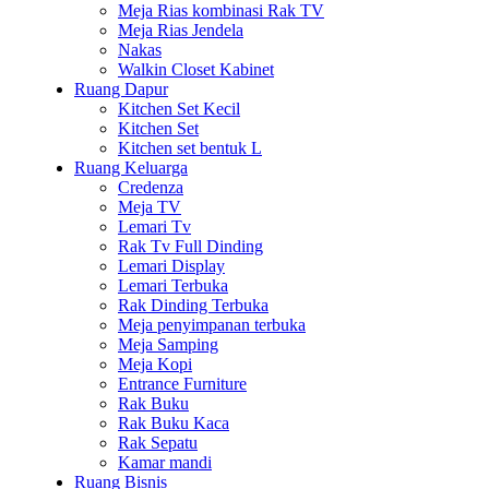
Meja Rias kombinasi Rak TV
Meja Rias Jendela
Nakas
Walkin Closet Kabinet
Ruang Dapur
Kitchen Set Kecil
Kitchen Set
Kitchen set bentuk L
Ruang Keluarga
Credenza
Meja TV
Lemari Tv
Rak Tv Full Dinding
Lemari Display
Lemari Terbuka
Rak Dinding Terbuka
Meja penyimpanan terbuka
Meja Samping
Meja Kopi
Entrance Furniture
Rak Buku
Rak Buku Kaca
Rak Sepatu
Kamar mandi
Ruang Bisnis