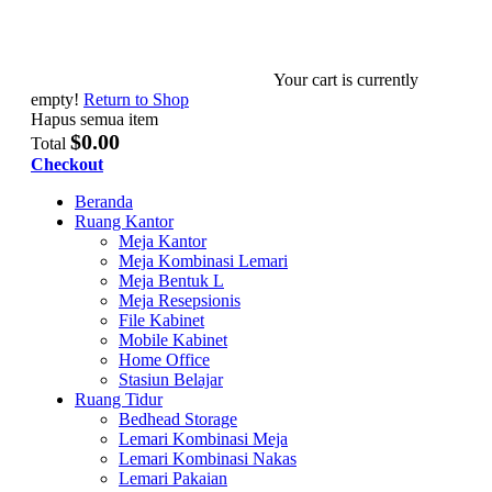
Your cart is currently
empty!
Return to Shop
Hapus semua item
$0.00
Total
Checkout
Beranda
Ruang Kantor
Meja Kantor
Meja Kombinasi Lemari
Meja Bentuk L
Meja Resepsionis
File Kabinet
Mobile Kabinet
Home Office
Stasiun Belajar
Ruang Tidur
Bedhead Storage
Lemari Kombinasi Meja
Lemari Kombinasi Nakas
Lemari Pakaian