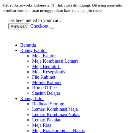
©️2026 Astroworks Indonesia PT. Hak cipta
dilindungi. Dilarang menyalin,
mendistribusikan, atau menggunakan konten tanpa ijin resmi
has been added to your cart.
Checkout
View cart
Beranda
Ruang Kantor
Meja Kantor
Meja Kombinasi Lemari
Meja Bentuk L
Meja Resepsionis
File Kabinet
Mobile Kabinet
Home Office
Stasiun Belajar
Ruang Tidur
Bedhead Storage
Lemari Kombinasi Meja
Lemari Kombinasi Nakas
Lemari Pakaian
Meja Rias
Meja Rias kombinasi Nakas