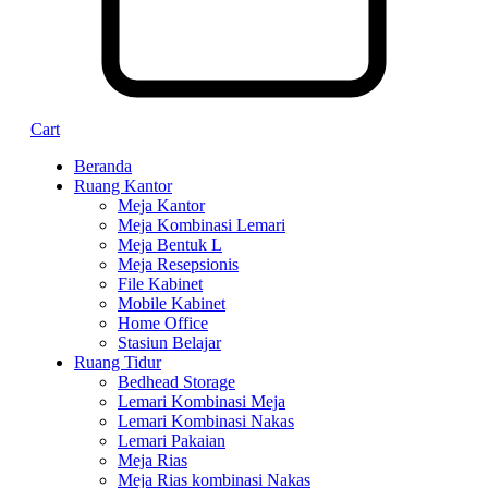
Cart
Beranda
Ruang Kantor
Meja Kantor
Meja Kombinasi Lemari
Meja Bentuk L
Meja Resepsionis
File Kabinet
Mobile Kabinet
Home Office
Stasiun Belajar
Ruang Tidur
Bedhead Storage
Lemari Kombinasi Meja
Lemari Kombinasi Nakas
Lemari Pakaian
Meja Rias
Meja Rias kombinasi Nakas