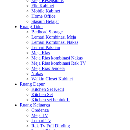
Meja Resepsionis
File Kabinet
Mobile Kabinet
Home Office
Stasiun Belajar
Ruang Tidur
Bedhead Storage
Lemari Kombinasi Meja
Lemari Kombinasi Nakas
Lemari Pakaian
Meja Rias
Meja Rias kombinasi Nakas
Meja Rias kombinasi Rak TV
Meja Rias Jendela
Nakas
Walkin Closet Kabinet
Ruang Dapur
Kitchen Set Kecil
Kitchen Set
Kitchen set bentuk L
Ruang Keluarga
Credenza
Meja TV
Lemari Tv
Rak Tv Full Dinding