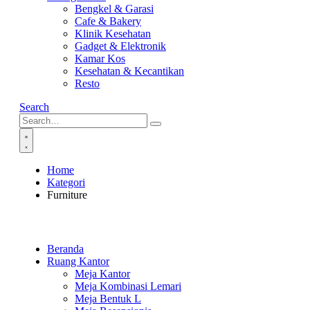
Bengkel & Garasi
Cafe & Bakery
Klinik Kesehatan
Gadget & Elektronik
Kamar Kos
Kesehatan & Kecantikan
Resto
Search
Home
Kategori
Furniture
Beranda
Ruang Kantor
Meja Kantor
Meja Kombinasi Lemari
Meja Bentuk L