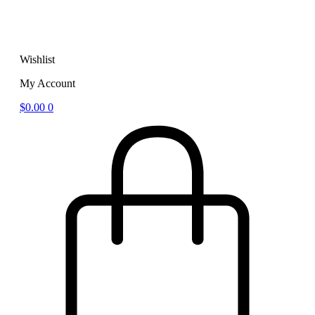
Wishlist
My Account
$
0.00
0