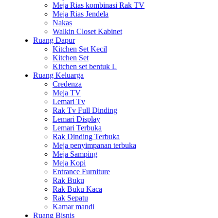
Meja Rias kombinasi Rak TV
Meja Rias Jendela
Nakas
Walkin Closet Kabinet
Ruang Dapur
Kitchen Set Kecil
Kitchen Set
Kitchen set bentuk L
Ruang Keluarga
Credenza
Meja TV
Lemari Tv
Rak Tv Full Dinding
Lemari Display
Lemari Terbuka
Rak Dinding Terbuka
Meja penyimpanan terbuka
Meja Samping
Meja Kopi
Entrance Furniture
Rak Buku
Rak Buku Kaca
Rak Sepatu
Kamar mandi
Ruang Bisnis