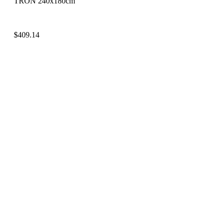
TRON 240x180cm
$
409.14