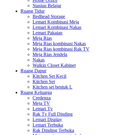
Home Office
Stasiun Belajar
Ruang Tidur
Bedhead Storage
Lemari Kombinasi Meja
Lemari Kombinasi Nakas
Lemari Pakaian
Meja Rias
Meja Rias kombinasi Nakas
Meja Rias kombinasi Rak TV
Meja Rias Jendela
Nakas
Walkin Closet Kabinet
Ruang Dapur
Kitchen Set Kecil
Kitchen Set
Kitchen set bentuk L
Ruang Keluarga
Credenza
Meja TV
Lemari Tv
Rak Tv Full Dinding
Lemari Display
Lemari Terbuka
Rak Dinding Terbuka