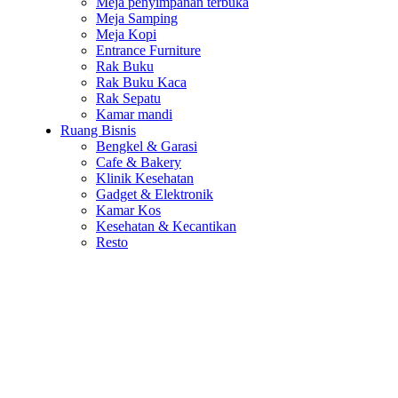
Meja penyimpanan terbuka
Meja Samping
Meja Kopi
Entrance Furniture
Rak Buku
Rak Buku Kaca
Rak Sepatu
Kamar mandi
Ruang Bisnis
Bengkel & Garasi
Cafe & Bakery
Klinik Kesehatan
Gadget & Elektronik
Kamar Kos
Kesehatan & Kecantikan
Resto