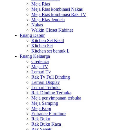
Meja Rias
Meja Rias kombinasi Nakas
Meja Rias kombinasi Rak TV
Meja Rias Jendela
Nakas
Walkin Closet Kabinet
Ruang Dapur
Kitchen Set Kecil
Kitchen Set
Kitchen set bentuk L
Ruang Keluarga
Credenza
Meja TV
Lemari Tv
Rak Tv Full Dinding
Lemari Display
Lemari Terbuka
Rak Dinding Terbuka
Meja penyimpanan terbuka
Meja Samping
Meja Kopi
Entrance Furniture
Rak Buku
Rak Buku Kaca
Rak Sepatu