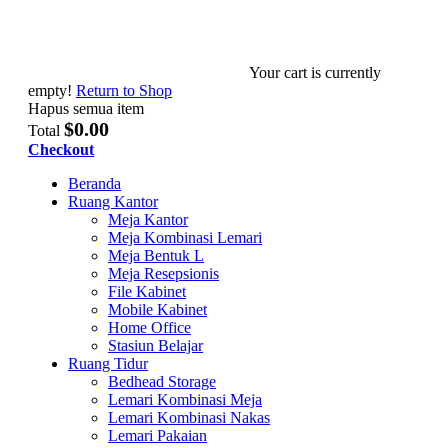
Your cart is currently
empty!
Return to Shop
Hapus semua item
$0.00
Total
Checkout
Beranda
Ruang Kantor
Meja Kantor
Meja Kombinasi Lemari
Meja Bentuk L
Meja Resepsionis
File Kabinet
Mobile Kabinet
Home Office
Stasiun Belajar
Ruang Tidur
Bedhead Storage
Lemari Kombinasi Meja
Lemari Kombinasi Nakas
Lemari Pakaian