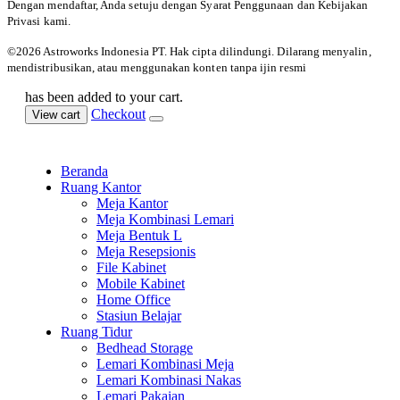
Dengan mendaftar, Anda setuju dengan Syarat Penggunaan
dan Kebijakan
Privasi kami.
©️2026 Astroworks Indonesia PT. Hak cipta
dilindungi. Dilarang menyalin,
mendistribusikan, atau menggunakan konten tanpa ijin resmi
has been added to your cart.
Checkout
View cart
Beranda
Ruang Kantor
Meja Kantor
Meja Kombinasi Lemari
Meja Bentuk L
Meja Resepsionis
File Kabinet
Mobile Kabinet
Home Office
Stasiun Belajar
Ruang Tidur
Bedhead Storage
Lemari Kombinasi Meja
Lemari Kombinasi Nakas
Lemari Pakaian