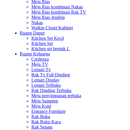
Meja Rias
Meja Rias kombinasi Nakas
Meja Rias kombinasi Rak TV
Meja Rias Jendela
Nakas
Walkin Closet Kabinet
Ruang Dapur
Kitchen Set Kecil
Kitchen Set
Kitchen set bentuk L
Ruang Keluarga
Credenza
Meja TV
Lemari Tv
Rak Tv Full Dinding
Lemari Display
Lemari Terbuka
Rak Dinding Terbuka
Meja penyimpanan terbuka
Meja Samping
Meja Kopi
Entrance Furniture
Rak Buku
Rak Buku Kaca
Rak Sepatu