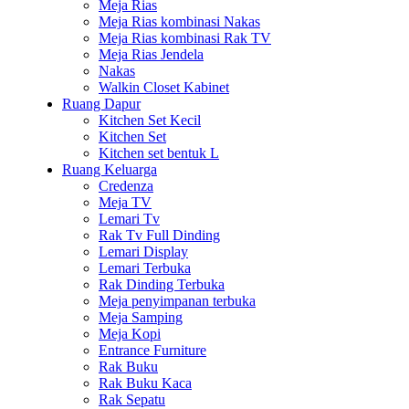
Meja Rias
Meja Rias kombinasi Nakas
Meja Rias kombinasi Rak TV
Meja Rias Jendela
Nakas
Walkin Closet Kabinet
Ruang Dapur
Kitchen Set Kecil
Kitchen Set
Kitchen set bentuk L
Ruang Keluarga
Credenza
Meja TV
Lemari Tv
Rak Tv Full Dinding
Lemari Display
Lemari Terbuka
Rak Dinding Terbuka
Meja penyimpanan terbuka
Meja Samping
Meja Kopi
Entrance Furniture
Rak Buku
Rak Buku Kaca
Rak Sepatu