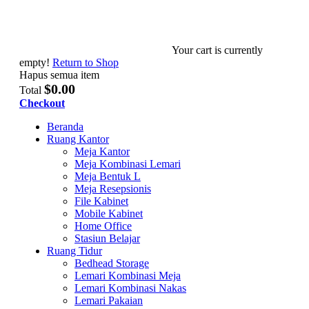
Your cart is currently
empty!
Return to Shop
Hapus semua item
$0.00
Total
Checkout
Beranda
Ruang Kantor
Meja Kantor
Meja Kombinasi Lemari
Meja Bentuk L
Meja Resepsionis
File Kabinet
Mobile Kabinet
Home Office
Stasiun Belajar
Ruang Tidur
Bedhead Storage
Lemari Kombinasi Meja
Lemari Kombinasi Nakas
Lemari Pakaian