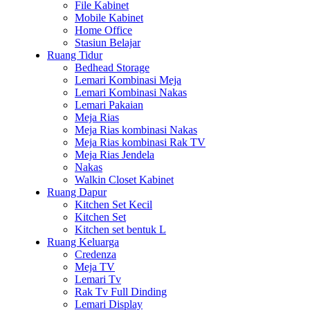
File Kabinet
Mobile Kabinet
Home Office
Stasiun Belajar
Ruang Tidur
Bedhead Storage
Lemari Kombinasi Meja
Lemari Kombinasi Nakas
Lemari Pakaian
Meja Rias
Meja Rias kombinasi Nakas
Meja Rias kombinasi Rak TV
Meja Rias Jendela
Nakas
Walkin Closet Kabinet
Ruang Dapur
Kitchen Set Kecil
Kitchen Set
Kitchen set bentuk L
Ruang Keluarga
Credenza
Meja TV
Lemari Tv
Rak Tv Full Dinding
Lemari Display