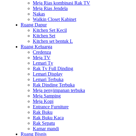
Meja Rias kombinasi Rak TV
Meja Rias Jendela
Nakas
Walkin Closet Kabinet
Ruang Dapur
Kitchen Set Kecil
Kitchen Set
Kitchen set bentuk L
Ruang Keluarga
Credenza
Meja TV
Lemari Tv
Rak Tv Full Dinding
Lemari Display
Lemari Terbuka
Rak Dinding Terbuka
Meja penyimpanan terbuka
Meja Samping
Meja Kopi
Entrance Furniture
Rak Buku
Rak Buku Kaca
Rak Sepatu
Kamar mandi
Ruang Bisnis