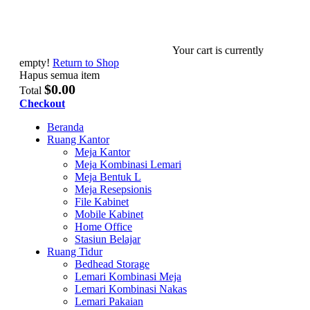
Your cart is currently
empty!
Return to Shop
Hapus semua item
$0.00
Total
Checkout
Beranda
Ruang Kantor
Meja Kantor
Meja Kombinasi Lemari
Meja Bentuk L
Meja Resepsionis
File Kabinet
Mobile Kabinet
Home Office
Stasiun Belajar
Ruang Tidur
Bedhead Storage
Lemari Kombinasi Meja
Lemari Kombinasi Nakas
Lemari Pakaian