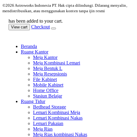
©️2026 Astroworks Indonesia PT. Hak cipta
dilindungi. Dilarang menyalin,
mendistribusikan, atau menggunakan konten tanpa ijin resmi
has been added to your cart.
Checkout
View cart
Beranda
Ruang Kantor
Meja Kantor
Meja Kombinasi Lemari
Meja Bentuk L
Meja Resepsionis
File Kabinet
Mobile Kabinet
Home Office
Stasiun Belajar
Ruang Tidur
Bedhead Storage
Lemari Kombinasi Meja
Lemari Kombinasi Nakas
Lemari Pakaian
Meja Rias
Meja Rias kombinasi Nakas