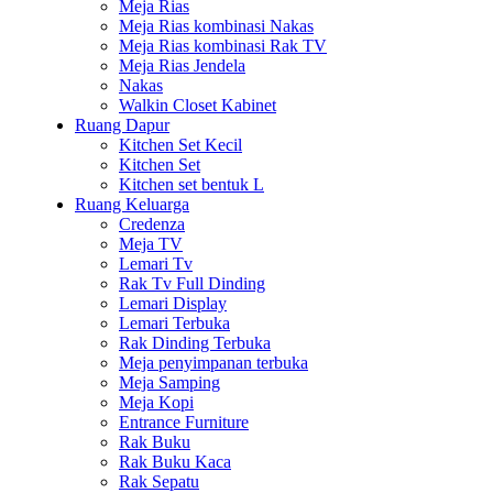
Meja Rias
Meja Rias kombinasi Nakas
Meja Rias kombinasi Rak TV
Meja Rias Jendela
Nakas
Walkin Closet Kabinet
Ruang Dapur
Kitchen Set Kecil
Kitchen Set
Kitchen set bentuk L
Ruang Keluarga
Credenza
Meja TV
Lemari Tv
Rak Tv Full Dinding
Lemari Display
Lemari Terbuka
Rak Dinding Terbuka
Meja penyimpanan terbuka
Meja Samping
Meja Kopi
Entrance Furniture
Rak Buku
Rak Buku Kaca
Rak Sepatu