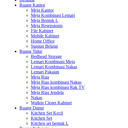
Ruang Kantor
Meja Kantor
Meja Kombinasi Lemari
Meja Bentuk L
Meja Resepsionis
File Kabinet
Mobile Kabinet
Home Office
Stasiun Belajar
Ruang Tidur
Bedhead Storage
Lemari Kombinasi Meja
Lemari Kombinasi Nakas
Lemari Pakaian
Meja Rias
Meja Rias kombinasi Nakas
Meja Rias kombinasi Rak TV
Meja Rias Jendela
Nakas
Walkin Closet Kabinet
Ruang Dapur
Kitchen Set Kecil
Kitchen Set
Kitchen set bentuk L