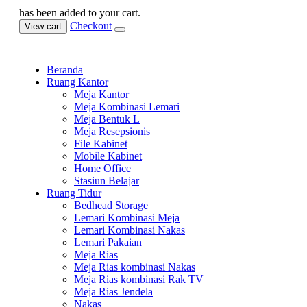
has been added to your cart.
Checkout
View cart
Beranda
Ruang Kantor
Meja Kantor
Meja Kombinasi Lemari
Meja Bentuk L
Meja Resepsionis
File Kabinet
Mobile Kabinet
Home Office
Stasiun Belajar
Ruang Tidur
Bedhead Storage
Lemari Kombinasi Meja
Lemari Kombinasi Nakas
Lemari Pakaian
Meja Rias
Meja Rias kombinasi Nakas
Meja Rias kombinasi Rak TV
Meja Rias Jendela
Nakas