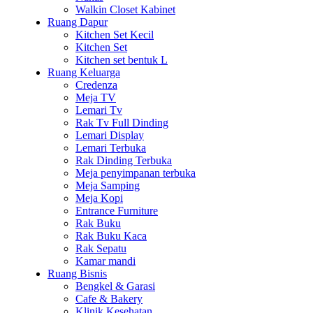
Walkin Closet Kabinet
Ruang Dapur
Kitchen Set Kecil
Kitchen Set
Kitchen set bentuk L
Ruang Keluarga
Credenza
Meja TV
Lemari Tv
Rak Tv Full Dinding
Lemari Display
Lemari Terbuka
Rak Dinding Terbuka
Meja penyimpanan terbuka
Meja Samping
Meja Kopi
Entrance Furniture
Rak Buku
Rak Buku Kaca
Rak Sepatu
Kamar mandi
Ruang Bisnis
Bengkel & Garasi
Cafe & Bakery
Klinik Kesehatan