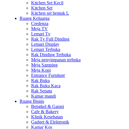
Kitchen Set Kecil
Kitchen Set
Kitchen set bentuk L
Ruang Keluarga
Credenza
Meja TV
Lemari Tv
Rak Tv Full Dinding
Lemari Display
Lemari Terbuka
Rak Dinding Terbuka
Meja penyimpanan terbuka
Meja Samping
Meja Kopi
Entrance Furniture
Rak Buku
Rak Buku Kaca
Rak Sepatu
Kamar mandi
Ruang Bisnis
Bengkel & Garasi
Cafe & Bakery
Klinik Kesehatan
Gadget & Elektronik
Kamar Kos