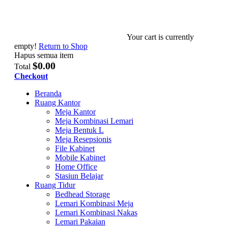
Your cart is currently
empty!
Return to Shop
Hapus semua item
$0.00
Total
Checkout
Beranda
Ruang Kantor
Meja Kantor
Meja Kombinasi Lemari
Meja Bentuk L
Meja Resepsionis
File Kabinet
Mobile Kabinet
Home Office
Stasiun Belajar
Ruang Tidur
Bedhead Storage
Lemari Kombinasi Meja
Lemari Kombinasi Nakas
Lemari Pakaian