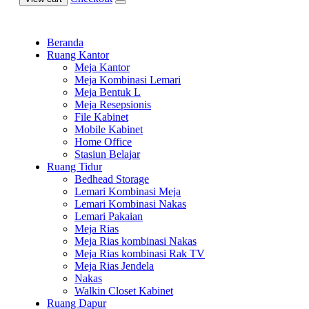
Beranda
Ruang Kantor
Meja Kantor
Meja Kombinasi Lemari
Meja Bentuk L
Meja Resepsionis
File Kabinet
Mobile Kabinet
Home Office
Stasiun Belajar
Ruang Tidur
Bedhead Storage
Lemari Kombinasi Meja
Lemari Kombinasi Nakas
Lemari Pakaian
Meja Rias
Meja Rias kombinasi Nakas
Meja Rias kombinasi Rak TV
Meja Rias Jendela
Nakas
Walkin Closet Kabinet
Ruang Dapur