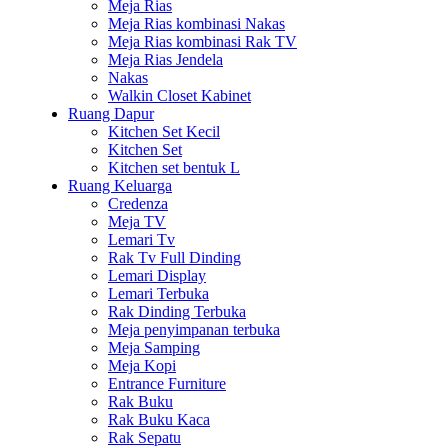
Meja Rias
Meja Rias kombinasi Nakas
Meja Rias kombinasi Rak TV
Meja Rias Jendela
Nakas
Walkin Closet Kabinet
Ruang Dapur
Kitchen Set Kecil
Kitchen Set
Kitchen set bentuk L
Ruang Keluarga
Credenza
Meja TV
Lemari Tv
Rak Tv Full Dinding
Lemari Display
Lemari Terbuka
Rak Dinding Terbuka
Meja penyimpanan terbuka
Meja Samping
Meja Kopi
Entrance Furniture
Rak Buku
Rak Buku Kaca
Rak Sepatu