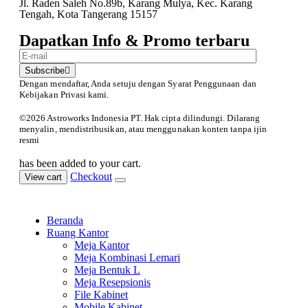
Jl. Raden Saleh No.89b, Karang Mulya, Kec. Karang
Tengah, Kota Tangerang 15157
Dapatkan Info & Promo terbaru
Subscribe
Dengan mendaftar, Anda setuju dengan Syarat Penggunaan
dan
Kebijakan Privasi kami.
©️2026 Astroworks Indonesia PT. Hak cipta
dilindungi. Dilarang
menyalin, mendistribusikan, atau menggunakan konten tanpa ijin
resmi
has been added to your cart.
Checkout
View cart
Beranda
Ruang Kantor
Meja Kantor
Meja Kombinasi Lemari
Meja Bentuk L
Meja Resepsionis
File Kabinet
Mobile Kabinet