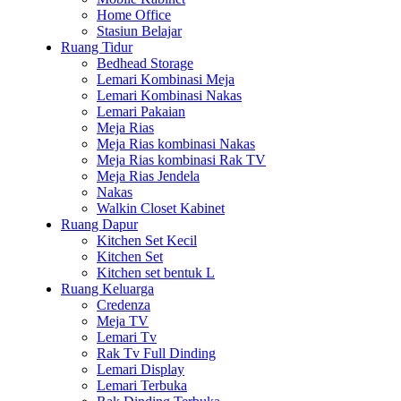
Home Office
Stasiun Belajar
Ruang Tidur
Bedhead Storage
Lemari Kombinasi Meja
Lemari Kombinasi Nakas
Lemari Pakaian
Meja Rias
Meja Rias kombinasi Nakas
Meja Rias kombinasi Rak TV
Meja Rias Jendela
Nakas
Walkin Closet Kabinet
Ruang Dapur
Kitchen Set Kecil
Kitchen Set
Kitchen set bentuk L
Ruang Keluarga
Credenza
Meja TV
Lemari Tv
Rak Tv Full Dinding
Lemari Display
Lemari Terbuka