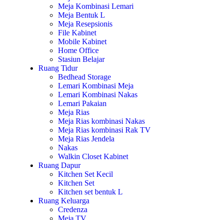
Meja Kombinasi Lemari
Meja Bentuk L
Meja Resepsionis
File Kabinet
Mobile Kabinet
Home Office
Stasiun Belajar
Ruang Tidur
Bedhead Storage
Lemari Kombinasi Meja
Lemari Kombinasi Nakas
Lemari Pakaian
Meja Rias
Meja Rias kombinasi Nakas
Meja Rias kombinasi Rak TV
Meja Rias Jendela
Nakas
Walkin Closet Kabinet
Ruang Dapur
Kitchen Set Kecil
Kitchen Set
Kitchen set bentuk L
Ruang Keluarga
Credenza
Meja TV