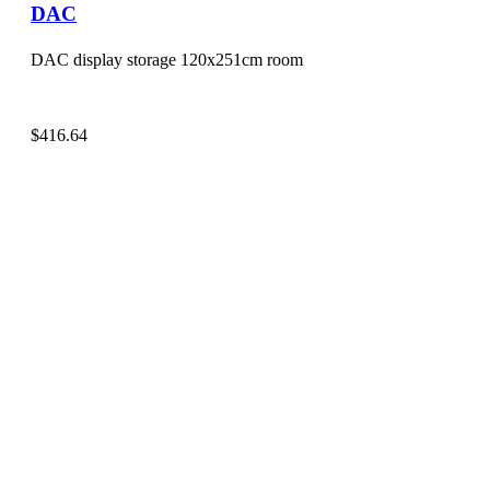
DAC
DAC display storage 120x251cm room
$
416.64