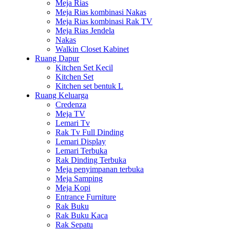
Meja Rias
Meja Rias kombinasi Nakas
Meja Rias kombinasi Rak TV
Meja Rias Jendela
Nakas
Walkin Closet Kabinet
Ruang Dapur
Kitchen Set Kecil
Kitchen Set
Kitchen set bentuk L
Ruang Keluarga
Credenza
Meja TV
Lemari Tv
Rak Tv Full Dinding
Lemari Display
Lemari Terbuka
Rak Dinding Terbuka
Meja penyimpanan terbuka
Meja Samping
Meja Kopi
Entrance Furniture
Rak Buku
Rak Buku Kaca
Rak Sepatu