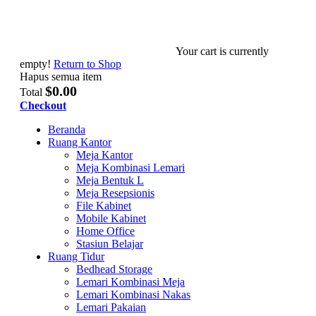
Your cart is currently
empty!
Return to Shop
Hapus semua item
$0.00
Total
Checkout
Beranda
Ruang Kantor
Meja Kantor
Meja Kombinasi Lemari
Meja Bentuk L
Meja Resepsionis
File Kabinet
Mobile Kabinet
Home Office
Stasiun Belajar
Ruang Tidur
Bedhead Storage
Lemari Kombinasi Meja
Lemari Kombinasi Nakas
Lemari Pakaian