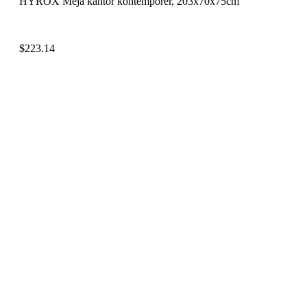
HYROX Meja kantor kontemporer, 203x70x75cm
$
223.14