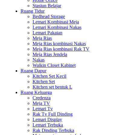
Home Office
Stasiun Belajar
Ruang Tidur
Bedhead Storage
Lemari Kombinasi Meja
Lemari Kombinasi Nakas
Lemari Pakaian
Meja Rias
Meja Rias kombinasi Nakas
Meja Rias kombinasi Rak TV
Meja Rias Jendela
Nakas
Walkin Closet Kabinet
Ruang Dapur
Kitchen Set Kecil
Kitchen Set
Kitchen set bentuk L
Ruang Keluarga
Credenza
Meja TV
Lemari Tv
Rak Tv Full Dinding
Lemari Display
Lemari Terbuka
Rak Dinding Terbuka