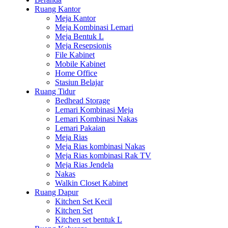
Ruang Kantor
Meja Kantor
Meja Kombinasi Lemari
Meja Bentuk L
Meja Resepsionis
File Kabinet
Mobile Kabinet
Home Office
Stasiun Belajar
Ruang Tidur
Bedhead Storage
Lemari Kombinasi Meja
Lemari Kombinasi Nakas
Lemari Pakaian
Meja Rias
Meja Rias kombinasi Nakas
Meja Rias kombinasi Rak TV
Meja Rias Jendela
Nakas
Walkin Closet Kabinet
Ruang Dapur
Kitchen Set Kecil
Kitchen Set
Kitchen set bentuk L