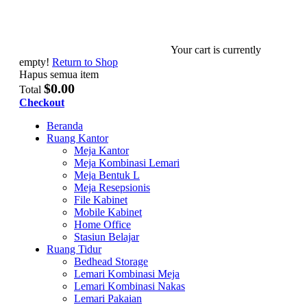
Your cart is currently
empty!
Return to Shop
Hapus semua item
$0.00
Total
Checkout
Beranda
Ruang Kantor
Meja Kantor
Meja Kombinasi Lemari
Meja Bentuk L
Meja Resepsionis
File Kabinet
Mobile Kabinet
Home Office
Stasiun Belajar
Ruang Tidur
Bedhead Storage
Lemari Kombinasi Meja
Lemari Kombinasi Nakas
Lemari Pakaian