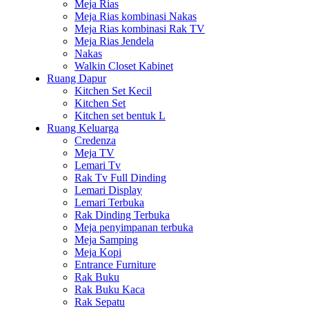
Meja Rias
Meja Rias kombinasi Nakas
Meja Rias kombinasi Rak TV
Meja Rias Jendela
Nakas
Walkin Closet Kabinet
Ruang Dapur
Kitchen Set Kecil
Kitchen Set
Kitchen set bentuk L
Ruang Keluarga
Credenza
Meja TV
Lemari Tv
Rak Tv Full Dinding
Lemari Display
Lemari Terbuka
Rak Dinding Terbuka
Meja penyimpanan terbuka
Meja Samping
Meja Kopi
Entrance Furniture
Rak Buku
Rak Buku Kaca
Rak Sepatu