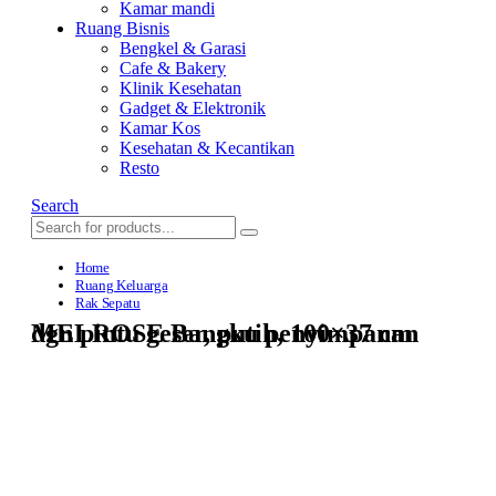
Kamar mandi
Ruang Bisnis
Bengkel & Garasi
Cafe & Bakery
Klinik Kesehatan
Gadget & Elektronik
Kamar Kos
Kesehatan & Kecantikan
Resto
Search
Home
Ruang Keluarga
Rak Sepatu
MELROSE Bangku penyimpanan dgn pintu geser, putih, 100×37 cm