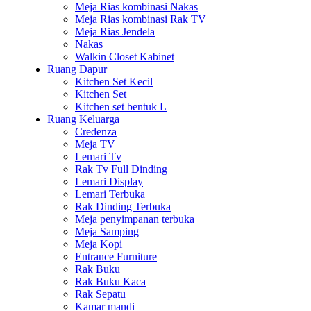
Meja Rias kombinasi Nakas
Meja Rias kombinasi Rak TV
Meja Rias Jendela
Nakas
Walkin Closet Kabinet
Ruang Dapur
Kitchen Set Kecil
Kitchen Set
Kitchen set bentuk L
Ruang Keluarga
Credenza
Meja TV
Lemari Tv
Rak Tv Full Dinding
Lemari Display
Lemari Terbuka
Rak Dinding Terbuka
Meja penyimpanan terbuka
Meja Samping
Meja Kopi
Entrance Furniture
Rak Buku
Rak Buku Kaca
Rak Sepatu
Kamar mandi