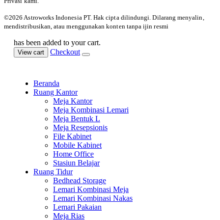
Privasi kami.
©️2026 Astroworks Indonesia PT. Hak cipta
dilindungi. Dilarang menyalin,
mendistribusikan, atau menggunakan konten tanpa ijin resmi
has been added to your cart.
Checkout
View cart
Beranda
Ruang Kantor
Meja Kantor
Meja Kombinasi Lemari
Meja Bentuk L
Meja Resepsionis
File Kabinet
Mobile Kabinet
Home Office
Stasiun Belajar
Ruang Tidur
Bedhead Storage
Lemari Kombinasi Meja
Lemari Kombinasi Nakas
Lemari Pakaian
Meja Rias