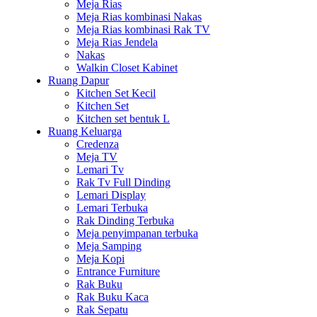
Meja Rias
Meja Rias kombinasi Nakas
Meja Rias kombinasi Rak TV
Meja Rias Jendela
Nakas
Walkin Closet Kabinet
Ruang Dapur
Kitchen Set Kecil
Kitchen Set
Kitchen set bentuk L
Ruang Keluarga
Credenza
Meja TV
Lemari Tv
Rak Tv Full Dinding
Lemari Display
Lemari Terbuka
Rak Dinding Terbuka
Meja penyimpanan terbuka
Meja Samping
Meja Kopi
Entrance Furniture
Rak Buku
Rak Buku Kaca
Rak Sepatu