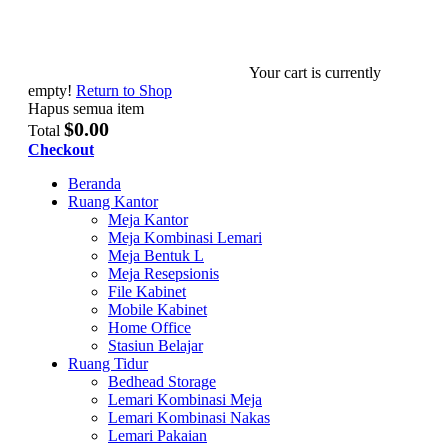
Your cart is currently
empty!
Return to Shop
Hapus semua item
$0.00
Total
Checkout
Beranda
Ruang Kantor
Meja Kantor
Meja Kombinasi Lemari
Meja Bentuk L
Meja Resepsionis
File Kabinet
Mobile Kabinet
Home Office
Stasiun Belajar
Ruang Tidur
Bedhead Storage
Lemari Kombinasi Meja
Lemari Kombinasi Nakas
Lemari Pakaian