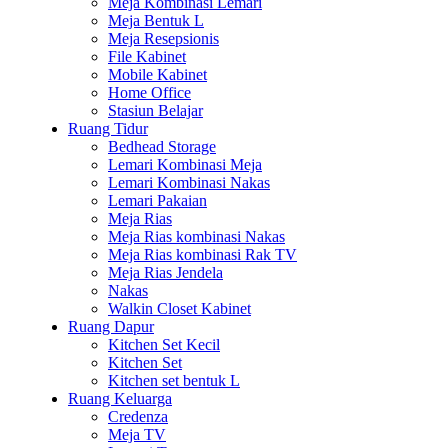
Meja Kombinasi Lemari
Meja Bentuk L
Meja Resepsionis
File Kabinet
Mobile Kabinet
Home Office
Stasiun Belajar
Ruang Tidur
Bedhead Storage
Lemari Kombinasi Meja
Lemari Kombinasi Nakas
Lemari Pakaian
Meja Rias
Meja Rias kombinasi Nakas
Meja Rias kombinasi Rak TV
Meja Rias Jendela
Nakas
Walkin Closet Kabinet
Ruang Dapur
Kitchen Set Kecil
Kitchen Set
Kitchen set bentuk L
Ruang Keluarga
Credenza
Meja TV