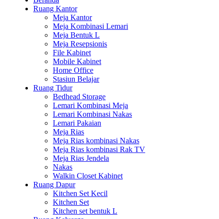
Ruang Kantor
Meja Kantor
Meja Kombinasi Lemari
Meja Bentuk L
Meja Resepsionis
File Kabinet
Mobile Kabinet
Home Office
Stasiun Belajar
Ruang Tidur
Bedhead Storage
Lemari Kombinasi Meja
Lemari Kombinasi Nakas
Lemari Pakaian
Meja Rias
Meja Rias kombinasi Nakas
Meja Rias kombinasi Rak TV
Meja Rias Jendela
Nakas
Walkin Closet Kabinet
Ruang Dapur
Kitchen Set Kecil
Kitchen Set
Kitchen set bentuk L