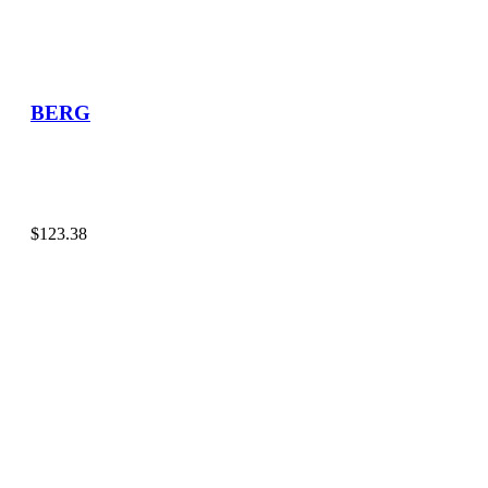
BERG
$
123.38