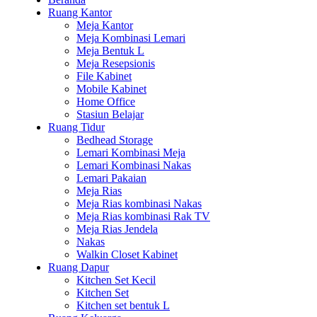
Ruang Kantor
Meja Kantor
Meja Kombinasi Lemari
Meja Bentuk L
Meja Resepsionis
File Kabinet
Mobile Kabinet
Home Office
Stasiun Belajar
Ruang Tidur
Bedhead Storage
Lemari Kombinasi Meja
Lemari Kombinasi Nakas
Lemari Pakaian
Meja Rias
Meja Rias kombinasi Nakas
Meja Rias kombinasi Rak TV
Meja Rias Jendela
Nakas
Walkin Closet Kabinet
Ruang Dapur
Kitchen Set Kecil
Kitchen Set
Kitchen set bentuk L