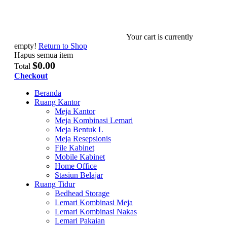
Your cart is currently
empty!
Return to Shop
Hapus semua item
$0.00
Total
Checkout
Beranda
Ruang Kantor
Meja Kantor
Meja Kombinasi Lemari
Meja Bentuk L
Meja Resepsionis
File Kabinet
Mobile Kabinet
Home Office
Stasiun Belajar
Ruang Tidur
Bedhead Storage
Lemari Kombinasi Meja
Lemari Kombinasi Nakas
Lemari Pakaian