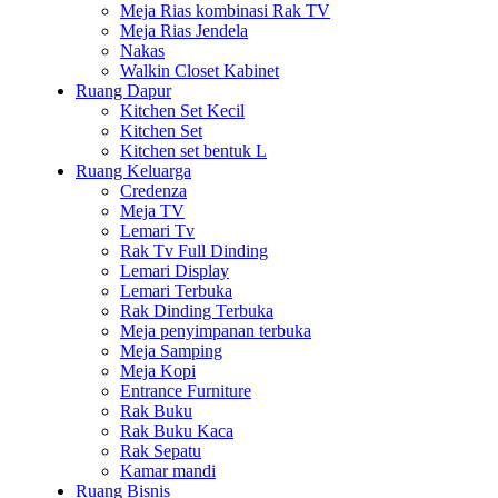
Meja Rias kombinasi Rak TV
Meja Rias Jendela
Nakas
Walkin Closet Kabinet
Ruang Dapur
Kitchen Set Kecil
Kitchen Set
Kitchen set bentuk L
Ruang Keluarga
Credenza
Meja TV
Lemari Tv
Rak Tv Full Dinding
Lemari Display
Lemari Terbuka
Rak Dinding Terbuka
Meja penyimpanan terbuka
Meja Samping
Meja Kopi
Entrance Furniture
Rak Buku
Rak Buku Kaca
Rak Sepatu
Kamar mandi
Ruang Bisnis