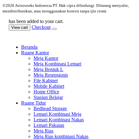
©️2026 Astroworks Indonesia PT. Hak cipta
dilindungi. Dilarang menyalin,
mendistribusikan, atau menggunakan konten tanpa ijin resmi
has been added to your cart.
Checkout
View cart
Beranda
Ruang Kantor
Meja Kantor
Meja Kombinasi Lemari
Meja Bentuk L
Meja Resepsionis
File Kabinet
Mobile Kabinet
Home Office
Stasiun Belajar
Ruang Tidur
Bedhead Storage
Lemari Kombinasi Meja
Lemari Kombinasi Nakas
Lemari Pakaian
Meja Rias
Meja Rias kombinasi Nakas