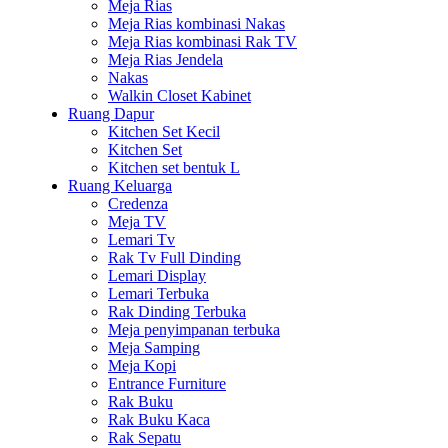
Meja Rias
Meja Rias kombinasi Nakas
Meja Rias kombinasi Rak TV
Meja Rias Jendela
Nakas
Walkin Closet Kabinet
Ruang Dapur
Kitchen Set Kecil
Kitchen Set
Kitchen set bentuk L
Ruang Keluarga
Credenza
Meja TV
Lemari Tv
Rak Tv Full Dinding
Lemari Display
Lemari Terbuka
Rak Dinding Terbuka
Meja penyimpanan terbuka
Meja Samping
Meja Kopi
Entrance Furniture
Rak Buku
Rak Buku Kaca
Rak Sepatu