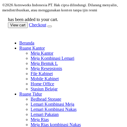
©️2026 Astroworks Indonesia PT. Hak cipta
dilindungi. Dilarang menyalin,
mendistribusikan, atau menggunakan konten tanpa ijin resmi
has been added to your cart.
Checkout
View cart
Beranda
Ruang Kantor
Meja Kantor
Meja Kombinasi Lemari
Meja Bentuk L
Meja Resepsionis
File Kabinet
Mobile Kabinet
Home Office
Stasiun Belajar
Ruang Tidur
Bedhead Storage
Lemari Kombinasi Meja
Lemari Kombinasi Nakas
Lemari Pakaian
Meja Rias
Meja Rias kombinasi Nakas