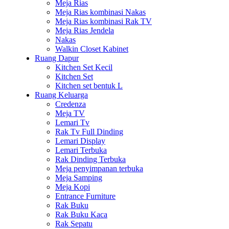
Meja Rias
Meja Rias kombinasi Nakas
Meja Rias kombinasi Rak TV
Meja Rias Jendela
Nakas
Walkin Closet Kabinet
Ruang Dapur
Kitchen Set Kecil
Kitchen Set
Kitchen set bentuk L
Ruang Keluarga
Credenza
Meja TV
Lemari Tv
Rak Tv Full Dinding
Lemari Display
Lemari Terbuka
Rak Dinding Terbuka
Meja penyimpanan terbuka
Meja Samping
Meja Kopi
Entrance Furniture
Rak Buku
Rak Buku Kaca
Rak Sepatu