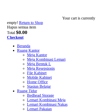
Your cart is currently
empty!
Return to Shop
Hapus semua item
$0.00
Total
Checkout
Beranda
Ruang Kantor
Meja Kantor
Meja Kombinasi Lemari
Meja Bentuk L
Meja Resepsionis
File Kabinet
Mobile Kabinet
Home Office
Stasiun Belajar
Ruang Tidur
Bedhead Storage
Lemari Kombinasi Meja
Lemari Kombinasi Nakas
Lemari Pakaian