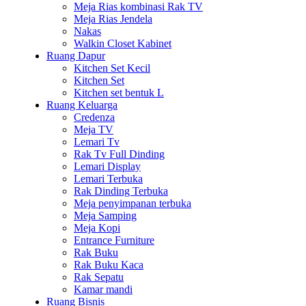
Meja Rias kombinasi Rak TV
Meja Rias Jendela
Nakas
Walkin Closet Kabinet
Ruang Dapur
Kitchen Set Kecil
Kitchen Set
Kitchen set bentuk L
Ruang Keluarga
Credenza
Meja TV
Lemari Tv
Rak Tv Full Dinding
Lemari Display
Lemari Terbuka
Rak Dinding Terbuka
Meja penyimpanan terbuka
Meja Samping
Meja Kopi
Entrance Furniture
Rak Buku
Rak Buku Kaca
Rak Sepatu
Kamar mandi
Ruang Bisnis