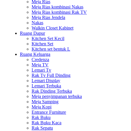
Meja Rias
Meja Rias kombinasi Nakas
Meja Rias kombinasi Rak TV
Meja Rias Jendela
Nakas
Walkin Closet Kabinet
Ruang Dapur
Kitchen Set Kecil
Kitchen Set
Kitchen set bentuk L
Ruang Keluarga
Credenza
Meja TV
Lemari Tv
Rak Tv Full Dinding
Lemari Display
Lemari Terbuka
Rak Dinding Terbuka
Meja penyimpanan terbuka
Meja Samping
Meja Kopi
Entrance Furniture
Rak Buku
Rak Buku Kaca
Rak Sepatu