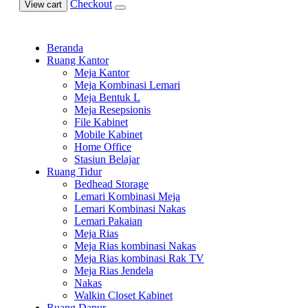
Checkout
View cart
Beranda
Ruang Kantor
Meja Kantor
Meja Kombinasi Lemari
Meja Bentuk L
Meja Resepsionis
File Kabinet
Mobile Kabinet
Home Office
Stasiun Belajar
Ruang Tidur
Bedhead Storage
Lemari Kombinasi Meja
Lemari Kombinasi Nakas
Lemari Pakaian
Meja Rias
Meja Rias kombinasi Nakas
Meja Rias kombinasi Rak TV
Meja Rias Jendela
Nakas
Walkin Closet Kabinet
Ruang Dapur