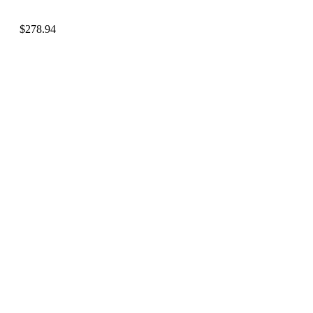
$
278.94