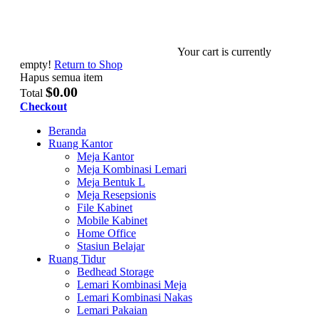
Your cart is currently
empty!
Return to Shop
Hapus semua item
$0.00
Total
Checkout
Beranda
Ruang Kantor
Meja Kantor
Meja Kombinasi Lemari
Meja Bentuk L
Meja Resepsionis
File Kabinet
Mobile Kabinet
Home Office
Stasiun Belajar
Ruang Tidur
Bedhead Storage
Lemari Kombinasi Meja
Lemari Kombinasi Nakas
Lemari Pakaian