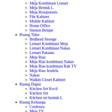
Meja Kombinasi Lemari
Meja Bentuk L
Meja Resepsionis
File Kabinet
Mobile Kabinet
Home Office
Stasiun Belajar
Ruang Tidur
Bedhead Storage
Lemari Kombinasi Meja
Lemari Kombinasi Nakas
Lemari Pakaian
Meja Rias
Meja Rias kombinasi Nakas
Meja Rias kombinasi Rak TV
Meja Rias Jendela
Nakas
Walkin Closet Kabinet
Ruang Dapur
Kitchen Set Kecil
Kitchen Set
Kitchen set bentuk L
Ruang Keluarga
Credenza
Meja TV