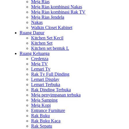
Meja Rias
Meja Rias kombinasi Nakas
Meja Rias kombinasi Rak TV
Meja Rias Jendela
Nakas
Walkin Closet Kabinet
Ruang Dapur
Kitchen Set Kecil
Kitchen Set
Kitchen set bentuk L
Ruang Keluarga
Credenza
Meja TV
Lemari Tv
Rak Tv Full Dinding
Lemari Display
Lemari Terbuka
Rak Dinding Terbuka
Meja penyimpanan terbuka
Meja Samping
Meja Kopi
Entrance Furniture
Rak Buku
Rak Buku Kaca
Rak Sepatu