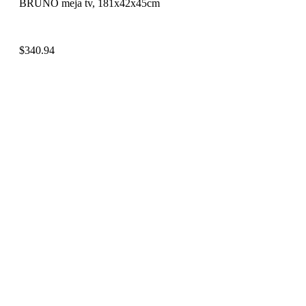
BRUNO meja tv, 181x42x45cm
$
340.94