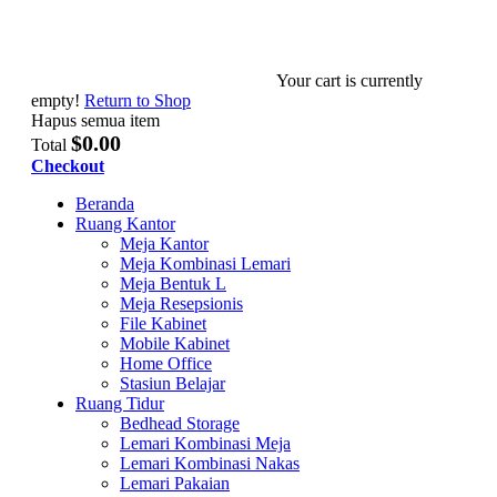
Your cart is currently
empty!
Return to Shop
Hapus semua item
$0.00
Total
Checkout
Beranda
Ruang Kantor
Meja Kantor
Meja Kombinasi Lemari
Meja Bentuk L
Meja Resepsionis
File Kabinet
Mobile Kabinet
Home Office
Stasiun Belajar
Ruang Tidur
Bedhead Storage
Lemari Kombinasi Meja
Lemari Kombinasi Nakas
Lemari Pakaian