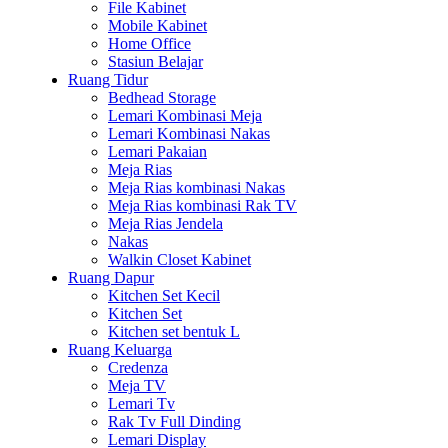
File Kabinet
Mobile Kabinet
Home Office
Stasiun Belajar
Ruang Tidur
Bedhead Storage
Lemari Kombinasi Meja
Lemari Kombinasi Nakas
Lemari Pakaian
Meja Rias
Meja Rias kombinasi Nakas
Meja Rias kombinasi Rak TV
Meja Rias Jendela
Nakas
Walkin Closet Kabinet
Ruang Dapur
Kitchen Set Kecil
Kitchen Set
Kitchen set bentuk L
Ruang Keluarga
Credenza
Meja TV
Lemari Tv
Rak Tv Full Dinding
Lemari Display