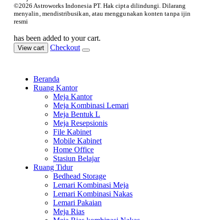
©️2026 Astroworks Indonesia PT. Hak cipta
dilindungi. Dilarang
menyalin, mendistribusikan, atau menggunakan konten tanpa ijin
resmi
has been added to your cart.
Checkout
View cart
Beranda
Ruang Kantor
Meja Kantor
Meja Kombinasi Lemari
Meja Bentuk L
Meja Resepsionis
File Kabinet
Mobile Kabinet
Home Office
Stasiun Belajar
Ruang Tidur
Bedhead Storage
Lemari Kombinasi Meja
Lemari Kombinasi Nakas
Lemari Pakaian
Meja Rias