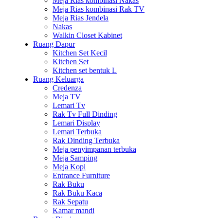
Meja Rias kombinasi Nakas
Meja Rias kombinasi Rak TV
Meja Rias Jendela
Nakas
Walkin Closet Kabinet
Ruang Dapur
Kitchen Set Kecil
Kitchen Set
Kitchen set bentuk L
Ruang Keluarga
Credenza
Meja TV
Lemari Tv
Rak Tv Full Dinding
Lemari Display
Lemari Terbuka
Rak Dinding Terbuka
Meja penyimpanan terbuka
Meja Samping
Meja Kopi
Entrance Furniture
Rak Buku
Rak Buku Kaca
Rak Sepatu
Kamar mandi