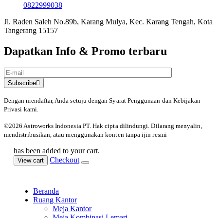
0822999038
Jl. Raden Saleh No.89b, Karang Mulya, Kec. Karang Tengah, Kota
Tangerang 15157
Dapatkan Info & Promo terbaru
Subscribe
Dengan mendaftar, Anda setuju dengan Syarat Penggunaan
dan Kebijakan
Privasi kami.
©️2026 Astroworks Indonesia PT. Hak cipta
dilindungi. Dilarang menyalin,
mendistribusikan, atau menggunakan konten tanpa ijin resmi
has been added to your cart.
Checkout
View cart
Beranda
Ruang Kantor
Meja Kantor
Meja Kombinasi Lemari