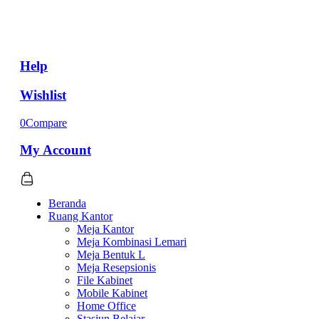
Help
Wishlist
0
Compare
My Account
Beranda
Ruang Kantor
Meja Kantor
Meja Kombinasi Lemari
Meja Bentuk L
Meja Resepsionis
File Kabinet
Mobile Kabinet
Home Office
Stasiun Belajar