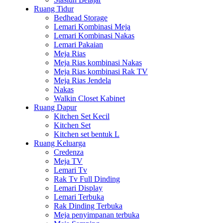
Ruang Tidur
Bedhead Storage
Lemari Kombinasi Meja
Lemari Kombinasi Nakas
Lemari Pakaian
Meja Rias
Meja Rias kombinasi Nakas
Meja Rias kombinasi Rak TV
Meja Rias Jendela
Nakas
Walkin Closet Kabinet
Ruang Dapur
Kitchen Set Kecil
Kitchen Set
Kitchen set bentuk L
Ruang Keluarga
Credenza
Meja TV
Lemari Tv
Rak Tv Full Dinding
Lemari Display
Lemari Terbuka
Rak Dinding Terbuka
Meja penyimpanan terbuka