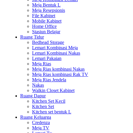
Meja Bentuk L
Meja Resepsionis
File Kabinet
Mobile Kabinet
Home Office
Stasiun Belajar
Ruang Tidur
Bedhead Storage
Lemari Kombinasi Meja
Lemari Kombinasi Nakas
Lemari Pakaian
Meja Rias
Meja Rias kombinasi Nakas
Meja Rias kombinasi Rak TV
Meja Rias Jendela
Nakas
Walkin Closet Kabinet
Ruang Dapur
Kitchen Set Kecil
Kitchen Set
Kitchen set bentuk L
Ruang Keluarga
Credenza
Meja TV