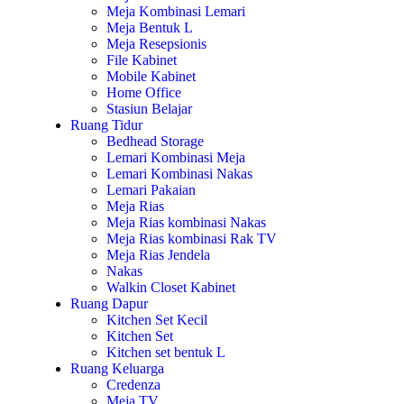
Meja Kombinasi Lemari
Meja Bentuk L
Meja Resepsionis
File Kabinet
Mobile Kabinet
Home Office
Stasiun Belajar
Ruang Tidur
Bedhead Storage
Lemari Kombinasi Meja
Lemari Kombinasi Nakas
Lemari Pakaian
Meja Rias
Meja Rias kombinasi Nakas
Meja Rias kombinasi Rak TV
Meja Rias Jendela
Nakas
Walkin Closet Kabinet
Ruang Dapur
Kitchen Set Kecil
Kitchen Set
Kitchen set bentuk L
Ruang Keluarga
Credenza
Meja TV