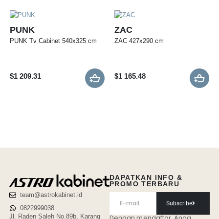
PUNK
ZAC
PUNK Tv Cabinet 540x325 cm
ZAC 427x290 cm
$
1 209.31
$
1 165.48
DAPATKAN INFO &
PROMO TERBARU
team@astrokabinet.id
Subscribe
0822999038
Jl. Raden Saleh No.89b, Karang
Dengan mendaftar, Anda