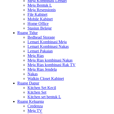
Meja Kombinasi Lemari
Meja Bentuk L
Meja Resepsionis
File Kabinet
Mobile Kabinet
Home Office
Stasiun Belajar
Ruang Tidur
Bedhead Storage
Lemari Kombinasi Meja
Lemari Kombinasi Nakas
Lemari Pakaian
Meja Rias
Meja Rias kombinasi Nakas
Meja Rias kombinasi Rak TV
Meja Rias Jendela
Nakas
Walkin Closet Kabinet
Ruang Dapur
Kitchen Set Kecil
Kitchen Set
Kitchen set bentuk L
Ruang Keluarga
Credenza
Meja TV