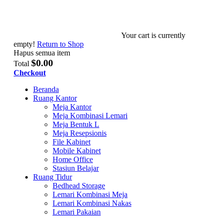
Your cart is currently
empty!
Return to Shop
Hapus semua item
$0.00
Total
Checkout
Beranda
Ruang Kantor
Meja Kantor
Meja Kombinasi Lemari
Meja Bentuk L
Meja Resepsionis
File Kabinet
Mobile Kabinet
Home Office
Stasiun Belajar
Ruang Tidur
Bedhead Storage
Lemari Kombinasi Meja
Lemari Kombinasi Nakas
Lemari Pakaian