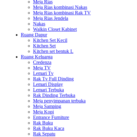
Meja Rias
Meja Rias kombinasi Nakas
Meja Rias kombinasi Rak TV
Meja Rias Jendela
Nakas
Walkin Closet Kabinet
Ruang Dapur
Kitchen Set Kecil
Kitchen Set
Kitchen set bentuk L
Ruang Keluarga
Credenza
Meja TV
Lemari Tv
Rak Tv Full Dinding
Lemari Display
Lemari Terbuka
Rak Dinding Terbuka
Meja penyimpanan terbuka
Meja Samping
Meja Kopi
Entrance Furniture
Rak Buku
Rak Buku Kaca
Rak Sepatu