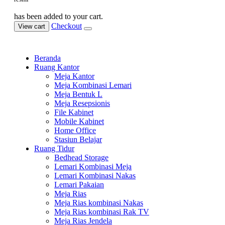
has been added to your cart.
Checkout
View cart
Beranda
Ruang Kantor
Meja Kantor
Meja Kombinasi Lemari
Meja Bentuk L
Meja Resepsionis
File Kabinet
Mobile Kabinet
Home Office
Stasiun Belajar
Ruang Tidur
Bedhead Storage
Lemari Kombinasi Meja
Lemari Kombinasi Nakas
Lemari Pakaian
Meja Rias
Meja Rias kombinasi Nakas
Meja Rias kombinasi Rak TV
Meja Rias Jendela