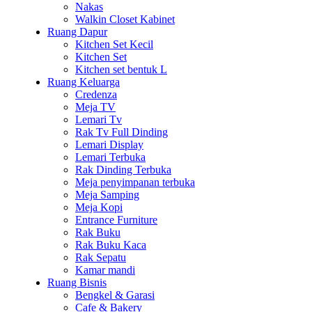
Nakas
Walkin Closet Kabinet
Ruang Dapur
Kitchen Set Kecil
Kitchen Set
Kitchen set bentuk L
Ruang Keluarga
Credenza
Meja TV
Lemari Tv
Rak Tv Full Dinding
Lemari Display
Lemari Terbuka
Rak Dinding Terbuka
Meja penyimpanan terbuka
Meja Samping
Meja Kopi
Entrance Furniture
Rak Buku
Rak Buku Kaca
Rak Sepatu
Kamar mandi
Ruang Bisnis
Bengkel & Garasi
Cafe & Bakery