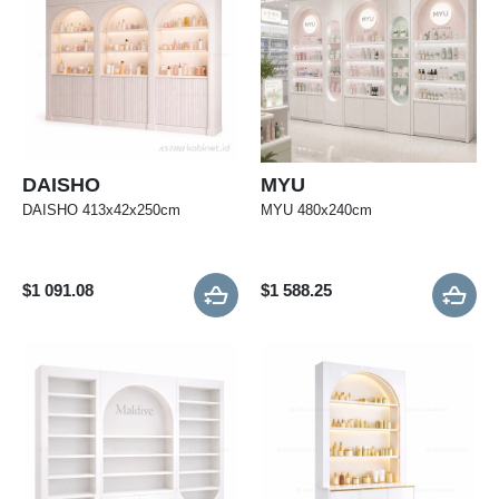
DAISHO
MYU
DAISHO 413x42x250cm
MYU 480x240cm
$
1 091.08
$
1 588.25