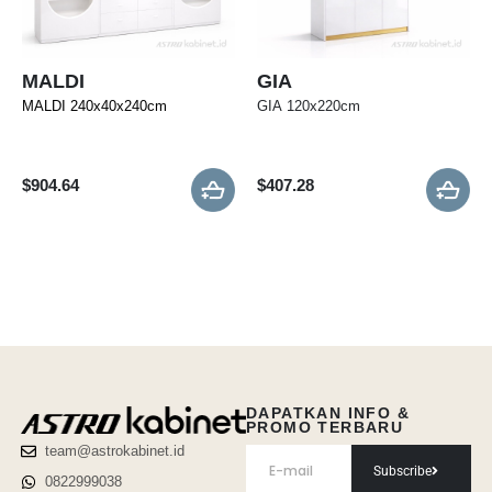
MALDI
GIA
MALDI 240x40x240cm
GIA 120x220cm
$
904.64
$
407.28
DAPATKAN INFO &
PROMO TERBARU
team@astrokabinet.id
Subscribe
0822999038