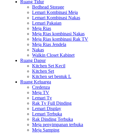
Ruang Tidur
Bedhead Storage
Lemari Kombinasi Meja
Lemari Kombinasi Nakas
Lemari Pakaian
Meja Rias
Meja Rias kombinasi Nakas
Meja Rias kombinasi Rak TV
Meja Rias Jendela
Nakas
Walkin Closet Kabinet
Ruang Dapur
Kitchen Set Kecil
Kitchen Set
Kitchen set bentuk L
Ruang Keluarga
Credenza
Meja TV
Lemari Tv
Rak Tv Full Dinding
Lemari Display
Lemari Terbuka
Rak Dinding Terbuka
Meja penyimpanan terbuka
Meja Samping