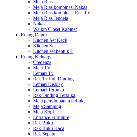
Meja Rias
Meja Rias kombinasi Nakas
Meja Rias kombinasi Rak TV
Meja Rias Jendela
Nakas
Walkin Closet Kabinet
Ruang Dapur
Kitchen Set Kecil
Kitchen Set
Kitchen set bentuk L
Ruang Keluarga
Credenza
Meja TV
Lemari Tv
Rak Tv Full Dinding
Lemari Display
Lemari Terbuka
Rak Dinding Terbuka
Meja penyimpanan terbuka
Meja Samping
Meja Kopi
Entrance Furniture
Rak Buku
Rak Buku Kaca
Rak Sepatu