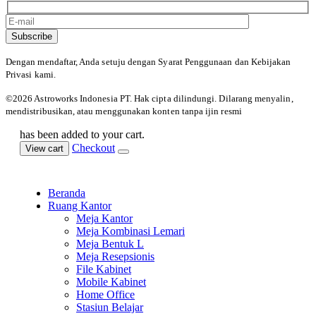
Subscribe
Dengan mendaftar, Anda setuju dengan Syarat Penggunaan
dan Kebijakan
Privasi kami.
©️2026 Astroworks Indonesia PT. Hak cipta
dilindungi. Dilarang menyalin,
mendistribusikan, atau menggunakan konten tanpa ijin resmi
has been added to your cart.
Checkout
View cart
Beranda
Ruang Kantor
Meja Kantor
Meja Kombinasi Lemari
Meja Bentuk L
Meja Resepsionis
File Kabinet
Mobile Kabinet
Home Office
Stasiun Belajar