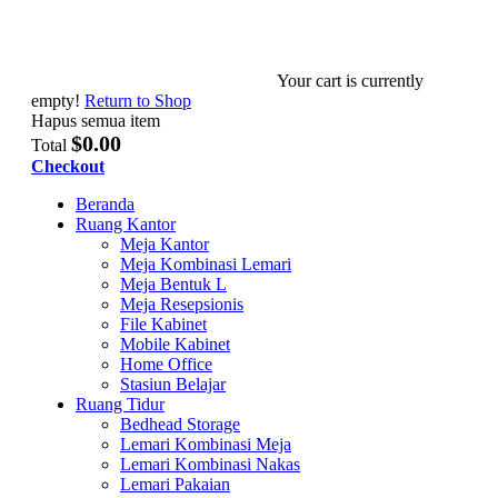
Your cart is currently
empty!
Return to Shop
Hapus semua item
$0.00
Total
Checkout
Beranda
Ruang Kantor
Meja Kantor
Meja Kombinasi Lemari
Meja Bentuk L
Meja Resepsionis
File Kabinet
Mobile Kabinet
Home Office
Stasiun Belajar
Ruang Tidur
Bedhead Storage
Lemari Kombinasi Meja
Lemari Kombinasi Nakas
Lemari Pakaian