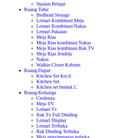
Stasiun Belajar
Ruang Tidur
Bedhead Storage
Lemari Kombinasi Meja
Lemari Kombinasi Nakas
Lemari Pakaian
Meja Rias
Meja Rias kombinasi Nakas
Meja Rias kombinasi Rak TV
Meja Rias Jendela
Nakas
Walkin Closet Kabinet
Ruang Dapur
Kitchen Set Kecil
Kitchen Set
Kitchen set bentuk L
Ruang Keluarga
Credenza
Meja TV
Lemari Tv
Rak Tv Full Dinding
Lemari Display
Lemari Terbuka
Rak Dinding Terbuka
Meja penyimpanan terbuka