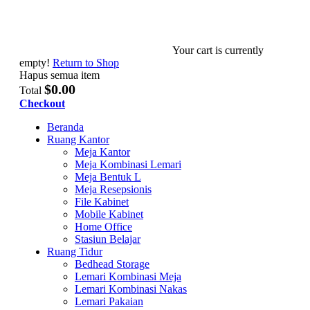
Your cart is currently
empty!
Return to Shop
Hapus semua item
$0.00
Total
Checkout
Beranda
Ruang Kantor
Meja Kantor
Meja Kombinasi Lemari
Meja Bentuk L
Meja Resepsionis
File Kabinet
Mobile Kabinet
Home Office
Stasiun Belajar
Ruang Tidur
Bedhead Storage
Lemari Kombinasi Meja
Lemari Kombinasi Nakas
Lemari Pakaian