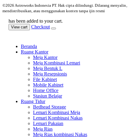
©️2026 Astroworks Indonesia PT. Hak cipta
dilindungi. Dilarang menyalin,
mendistribusikan, atau menggunakan konten tanpa ijin resmi
has been added to your cart.
Checkout
View cart
Beranda
Ruang Kantor
Meja Kantor
Meja Kombinasi Lemari
Meja Bentuk L
Meja Resepsionis
File Kabinet
Mobile Kabinet
Home Office
Stasiun Belajar
Ruang Tidur
Bedhead Storage
Lemari Kombinasi Meja
Lemari Kombinasi Nakas
Lemari Pakaian
Meja Rias
Meja Rias kombinasi Nakas