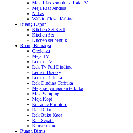
Meja Rias kombinasi Rak TV
Meja Rias Jendela
Nakas
Walkin Closet Kabinet
Ruang Dapur
Kitchen Set Kecil
Kitchen Set
Kitchen set bentuk L
Ruang Keluarga
Credenza
Meja TV
Lemari Tv
Rak Tv Full Dinding
Lemari Display
Lemari Terbuka
Rak Dinding Terbuka
Meja penyimpanan terbuka
Meja Samping
Meja Kopi
Entrance Furniture
Rak Buku
Rak Buku Kaca
Rak Sepatu
Kamar mandi
Ruang Bisnis