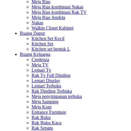
Meja Rias
Meja Rias kombinasi Nakas
Meja Rias kombinasi Rak TV
Meja Rias Jendela
Nakas
Walkin Closet Kabinet
Ruang Dapur
Kitchen Set Kecil
Kitchen Set
Kitchen set bentuk L
Ruang Keluarga
Credenza
Meja TV
Lemari Tv
Rak Tv Full Dinding
Lemari Display
Lemari Terbuka
Rak Dinding Terbuka
Meja penyimpanan terbuka
Meja Samping
Meja Kopi
Entrance Furniture
Rak Buku
Rak Buku Kaca
Rak Sepatu