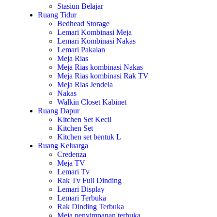
Stasiun Belajar
Ruang Tidur
Bedhead Storage
Lemari Kombinasi Meja
Lemari Kombinasi Nakas
Lemari Pakaian
Meja Rias
Meja Rias kombinasi Nakas
Meja Rias kombinasi Rak TV
Meja Rias Jendela
Nakas
Walkin Closet Kabinet
Ruang Dapur
Kitchen Set Kecil
Kitchen Set
Kitchen set bentuk L
Ruang Keluarga
Credenza
Meja TV
Lemari Tv
Rak Tv Full Dinding
Lemari Display
Lemari Terbuka
Rak Dinding Terbuka
Meja penyimpanan terbuka