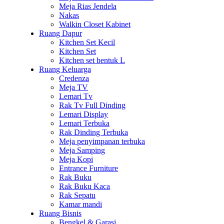
Meja Rias Jendela
Nakas
Walkin Closet Kabinet
Ruang Dapur
Kitchen Set Kecil
Kitchen Set
Kitchen set bentuk L
Ruang Keluarga
Credenza
Meja TV
Lemari Tv
Rak Tv Full Dinding
Lemari Display
Lemari Terbuka
Rak Dinding Terbuka
Meja penyimpanan terbuka
Meja Samping
Meja Kopi
Entrance Furniture
Rak Buku
Rak Buku Kaca
Rak Sepatu
Kamar mandi
Ruang Bisnis
Bengkel & Garasi