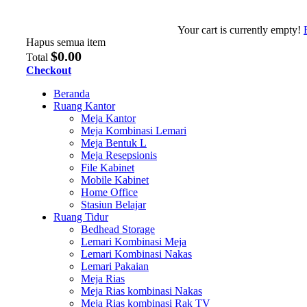
Your cart is currently empty!
Hapus semua item
$0.00
Total
Checkout
Beranda
Ruang Kantor
Meja Kantor
Meja Kombinasi Lemari
Meja Bentuk L
Meja Resepsionis
File Kabinet
Mobile Kabinet
Home Office
Stasiun Belajar
Ruang Tidur
Bedhead Storage
Lemari Kombinasi Meja
Lemari Kombinasi Nakas
Lemari Pakaian
Meja Rias
Meja Rias kombinasi Nakas
Meja Rias kombinasi Rak TV