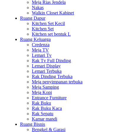
Meja Rias Jendela
Nakas
Walkin Closet Kabinet
Ruang Dapur
Kitchen Set Kecil
Kitchen Set
Kitchen set bentuk L
Ruang Keluarga
Credenza
Meja TV
Lemari Tv
Rak Tv Full Dinding
Lemari Display
Lemari Terbuka
Rak Dinding Terbuka
Meja penyimpanan terbuka
Meja Samping
Meja Kopi
Entrance Furniture
Rak Buku
Rak Buku Kaca
Rak Sepatu
Kamar mandi
Ruang Bisnis
Bengkel & Garasi