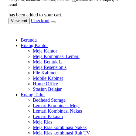
resmi
has been added to your cart.
Checkout
View cart
Beranda
Ruang Kantor
Meja Kantor
Meja Kombinasi Lemari
Meja Bentuk L
Meja Resepsionis
File Kabinet
Mobile Kabinet
Home Office
Stasiun Belajar
Ruang Tidur
Bedhead Storage
Lemari Kombinasi Meja
Lemari Kombinasi Nakas
Lemari Pakaian
Meja Rias
Meja Rias kombinasi Nakas
Meja Rias kombinasi Rak TV