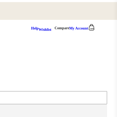
0
Compare
Help
My Account
Wishlist