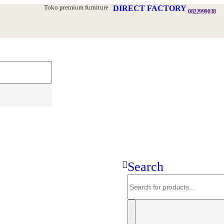
Toko premium furniture
DIRECT FACTORY
0822999038
Search