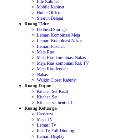
File Kabinet
Mobile Kabinet
Home Office
Stasiun Belajar
Ruang Tidur
Bedhead Storage
Lemari Kombinasi Meja
Lemari Kombinasi Nakas
Lemari Pakaian
Meja Rias
Meja Rias kombinasi Nakas
Meja Rias kombinasi Rak TV
Meja Rias Jendela
Nakas
Walkin Closet Kabinet
Ruang Dapur
Kitchen Set Kecil
Kitchen Set
Kitchen set bentuk L
Ruang Keluarga
Credenza
Meja TV
Lemari Tv
Rak Tv Full Dinding
Lemari Display