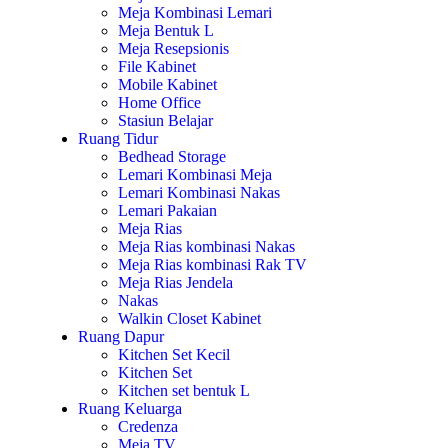
Meja Kombinasi Lemari
Meja Bentuk L
Meja Resepsionis
File Kabinet
Mobile Kabinet
Home Office
Stasiun Belajar
Ruang Tidur
Bedhead Storage
Lemari Kombinasi Meja
Lemari Kombinasi Nakas
Lemari Pakaian
Meja Rias
Meja Rias kombinasi Nakas
Meja Rias kombinasi Rak TV
Meja Rias Jendela
Nakas
Walkin Closet Kabinet
Ruang Dapur
Kitchen Set Kecil
Kitchen Set
Kitchen set bentuk L
Ruang Keluarga
Credenza
Meja TV