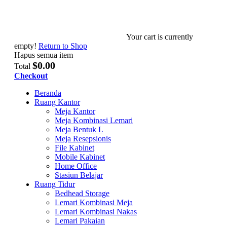
Your cart is currently
empty!
Return to Shop
Hapus semua item
$0.00
Total
Checkout
Beranda
Ruang Kantor
Meja Kantor
Meja Kombinasi Lemari
Meja Bentuk L
Meja Resepsionis
File Kabinet
Mobile Kabinet
Home Office
Stasiun Belajar
Ruang Tidur
Bedhead Storage
Lemari Kombinasi Meja
Lemari Kombinasi Nakas
Lemari Pakaian