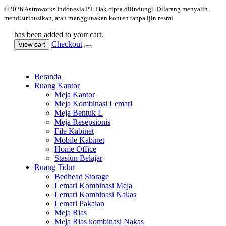
©️2026 Astroworks Indonesia PT. Hak cipta
dilindungi. Dilarang menyalin,
mendistribusikan, atau menggunakan konten tanpa ijin resmi
has been added to your cart.
Checkout
View cart
Beranda
Ruang Kantor
Meja Kantor
Meja Kombinasi Lemari
Meja Bentuk L
Meja Resepsionis
File Kabinet
Mobile Kabinet
Home Office
Stasiun Belajar
Ruang Tidur
Bedhead Storage
Lemari Kombinasi Meja
Lemari Kombinasi Nakas
Lemari Pakaian
Meja Rias
Meja Rias kombinasi Nakas