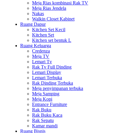
Meja Rias kombinasi Rak TV
Meja Rias Jendela
Nakas
Walkin Closet Kabinet
Ruang Dapur
Kitchen Set Kecil
Kitchen Set
Kitchen set bentuk L
Ruang Keluarga
Credenza
Meja TV
Lemari Tv
Rak Tv Full Dinding
Lemari Display
Lemari Terbuka
Rak Dinding Terbuka
Meja penyimpanan terbuka
Meja Samping
Meja Kopi
Entrance Furniture
Rak Buku
Rak Buku Kaca
Rak Sepatu
Kamar mandi
Ruang Bisnis