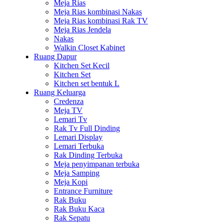
Meja Rias
Meja Rias kombinasi Nakas
Meja Rias kombinasi Rak TV
Meja Rias Jendela
Nakas
Walkin Closet Kabinet
Ruang Dapur
Kitchen Set Kecil
Kitchen Set
Kitchen set bentuk L
Ruang Keluarga
Credenza
Meja TV
Lemari Tv
Rak Tv Full Dinding
Lemari Display
Lemari Terbuka
Rak Dinding Terbuka
Meja penyimpanan terbuka
Meja Samping
Meja Kopi
Entrance Furniture
Rak Buku
Rak Buku Kaca
Rak Sepatu