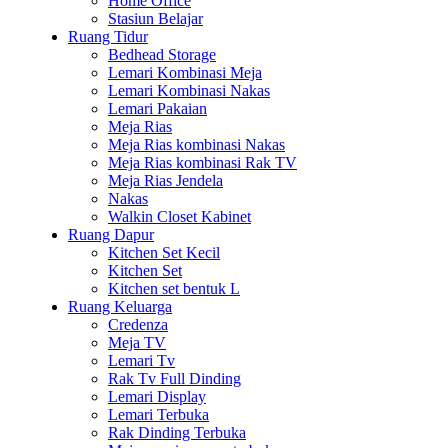
Home Office
Stasiun Belajar
Ruang Tidur
Bedhead Storage
Lemari Kombinasi Meja
Lemari Kombinasi Nakas
Lemari Pakaian
Meja Rias
Meja Rias kombinasi Nakas
Meja Rias kombinasi Rak TV
Meja Rias Jendela
Nakas
Walkin Closet Kabinet
Ruang Dapur
Kitchen Set Kecil
Kitchen Set
Kitchen set bentuk L
Ruang Keluarga
Credenza
Meja TV
Lemari Tv
Rak Tv Full Dinding
Lemari Display
Lemari Terbuka
Rak Dinding Terbuka