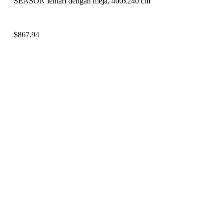
SEASON lemari dengan meja, 400x240 cm
$
867.94