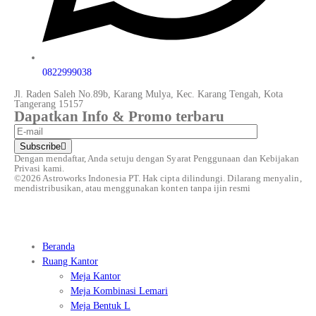
0822999038
Jl. Raden Saleh No.89b, Karang Mulya, Kec. Karang Tengah, Kota
Tangerang 15157
Dapatkan Info & Promo terbaru
Subscribe
Dengan mendaftar, Anda setuju dengan Syarat Penggunaan
dan Kebijakan
Privasi kami.
©️2026 Astroworks Indonesia PT. Hak cipta
dilindungi. Dilarang menyalin,
mendistribusikan, atau menggunakan konten tanpa ijin resmi
Beranda
Ruang Kantor
Meja Kantor
Meja Kombinasi Lemari
Meja Bentuk L