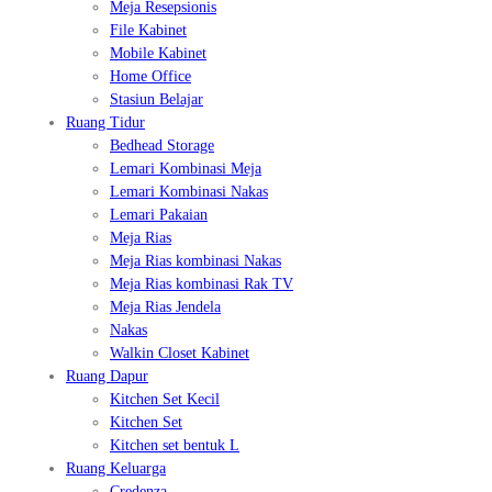
Meja Resepsionis
File Kabinet
Mobile Kabinet
Home Office
Stasiun Belajar
Ruang Tidur
Bedhead Storage
Lemari Kombinasi Meja
Lemari Kombinasi Nakas
Lemari Pakaian
Meja Rias
Meja Rias kombinasi Nakas
Meja Rias kombinasi Rak TV
Meja Rias Jendela
Nakas
Walkin Closet Kabinet
Ruang Dapur
Kitchen Set Kecil
Kitchen Set
Kitchen set bentuk L
Ruang Keluarga
Credenza