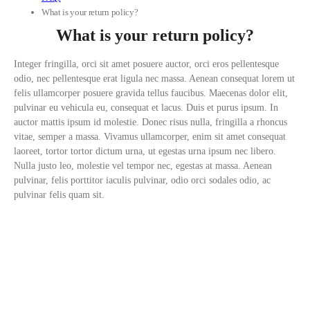
What is your return policy?
What is your return policy?
Integer fringilla, orci sit amet posuere auctor, orci eros pellentesque
odio, nec pellentesque erat ligula nec massa. Aenean consequat lorem ut
felis ullamcorper posuere gravida tellus faucibus. Maecenas dolor elit,
pulvinar eu vehicula eu, consequat et lacus. Duis et purus ipsum. In
auctor mattis ipsum id molestie. Donec risus nulla, fringilla a rhoncus
vitae, semper a massa. Vivamus ullamcorper, enim sit amet consequat
laoreet, tortor tortor dictum urna, ut egestas urna ipsum nec libero.
Nulla justo leo, molestie vel tempor nec, egestas at massa. Aenean
pulvinar, felis porttitor iaculis pulvinar, odio orci sodales odio, ac
pulvinar felis quam sit.